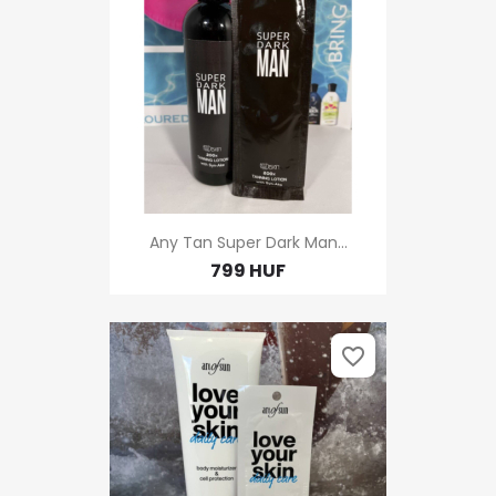
Any Tan Super Dark Man...
799 HUF
favorite_border