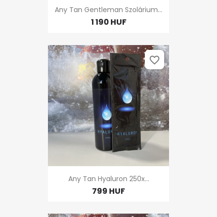
Any Tan Gentleman Szolárium...
1 190 HUF
favorite_border
Any Tan Hyaluron 250x...
799 HUF