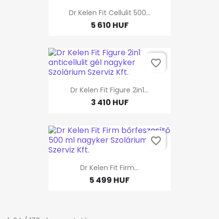
Dr Kelen Fit Cellulit 500...
5 610 HUF
favorite_border
Dr Kelen Fit Figure 2in1...
3 410 HUF
favorite_border
Dr Kelen Fit Firm...
5 499 HUF