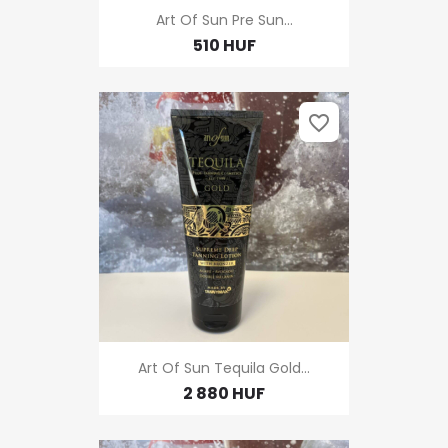
Art Of Sun Pre Sun...
510 HUF
favorite_border
Art Of Sun Tequila Gold...
2 880 HUF