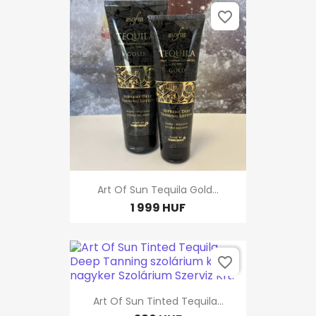
favorite_border
Art Of Sun Tequila Gold...
1 999 HUF
favorite_border
Art Of Sun Tinted Tequila...