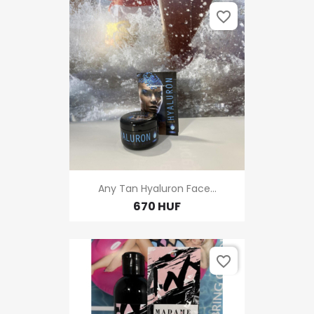
favorite_border
Any Tan Hyaluron Face...
670 HUF
favorite_border