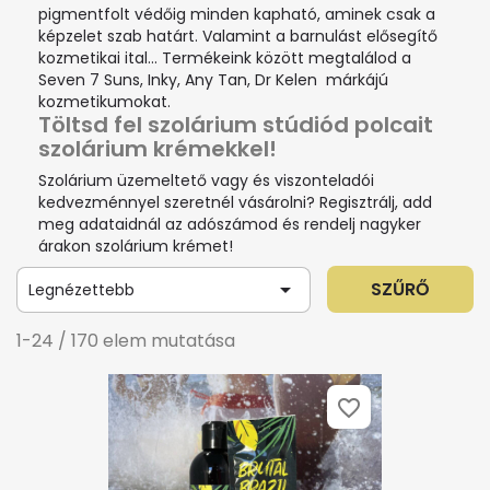
pigmentfolt védőig minden kapható, aminek csak a
képzelet szab határt. Valamint a barnulást elősegítő
kozmetikai ital… Termékeink között megtalálod a
Seven 7 Suns, Inky, Any Tan, Dr Kelen márkájú
kozmetikumokat.
Töltsd fel szolárium stúdiód polcait
szolárium krémekkel!
Szolárium üzemeltető vagy és viszonteladói
kedvezménnyel szeretnél vásárolni? Regisztrálj, add
meg adataidnál az adószámod és rendelj nagyker
árakon szolárium krémet!

SZŰRŐ
Legnézettebb
1-24 / 170 elem mutatása
favorite_border