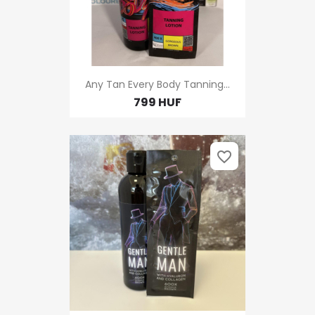
Any Tan Every Body Tanning...
799 HUF
favorite_border