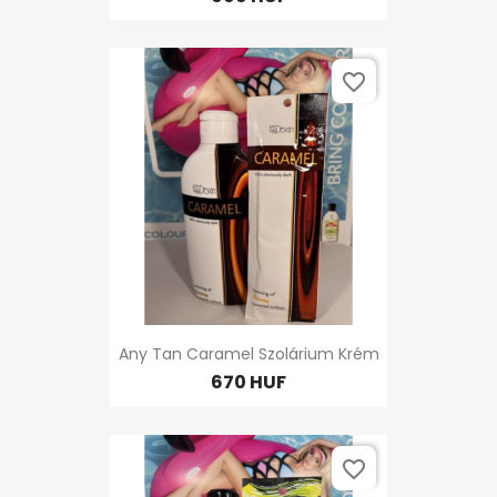
favorite_border
Any Tan Caramel Szolárium Krém
670 HUF
favorite_border