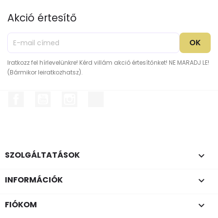
Akció értesítő
Iratkozz fel hírlevelünkre! Kérd villám akció értesítőnket! NE MARADJ LE!
(Bármikor leiratkozhatsz).
Facebook
YouTube
Instagram
TikTok
SZOLGÁLTATÁSOK

INFORMÁCIÓK

FIÓKOM
