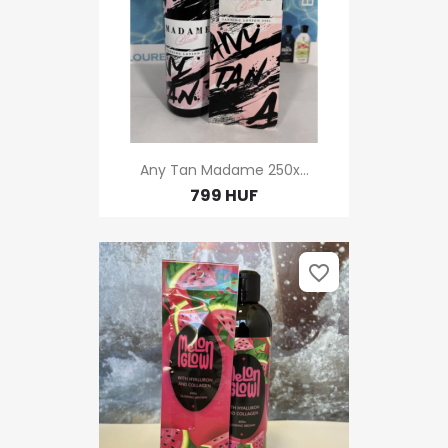
Any Tan Madame 250x...
799 HUF
favorite_border