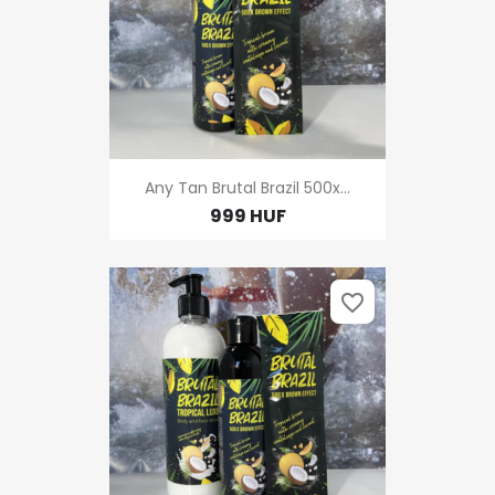
Any Tan Brutal Brazil 500x...
999 HUF
favorite_border