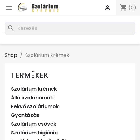
shopping_cart


(0)
search
Shop
Szolárium krémek
TERMÉKEK
Szolárium krémek
Álló szoláriumok
Fekvő szoláriumok
Gyantázás
Szolárium csövek
Szolárium higiénia