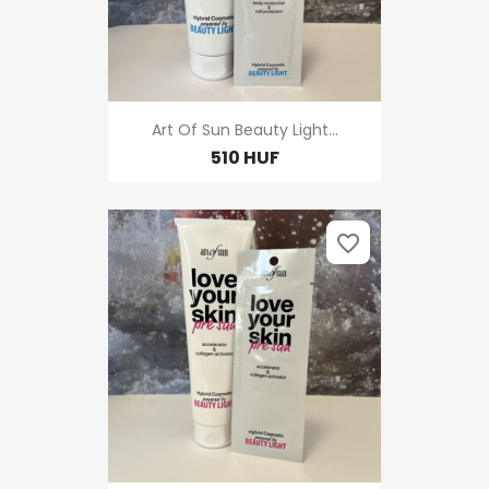
Art Of Sun Beauty Light...
510 HUF
favorite_border