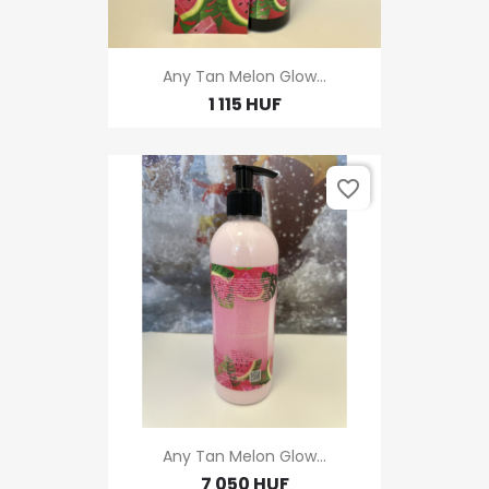
Any Tan Melon Glow...
1 115 HUF
favorite_border
Any Tan Melon Glow...
7 050 HUF