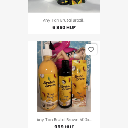
Any Tan Brutal Brazil...
6 850 HUF
favorite_border
Any Tan Brutal Brown 500x...
999 HUF