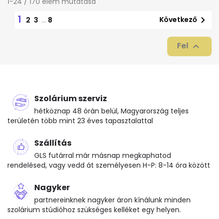
1-24 / 170 elem mutatása
1

Következő
2
3
…
8
Fel

Szolárium szerviz
hétköznap 48 órán belül, Magyarország teljes
területén több mint 23 éves tapasztalattal
Szállítás
GLS futárral már másnap megkaphatod
rendelésed, vagy vedd át személyesen H-P: 8-14 óra között
Nagyker
partnereinknek nagyker áron kínálunk minden
szolárium stúdióhoz szükséges kelléket egy helyen.