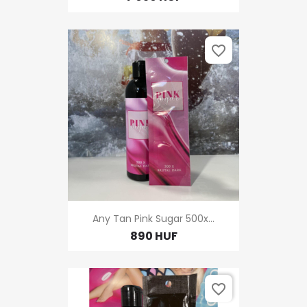
favorite_border
Any Tan Pink Sugar 500x...
890 HUF
favorite_border