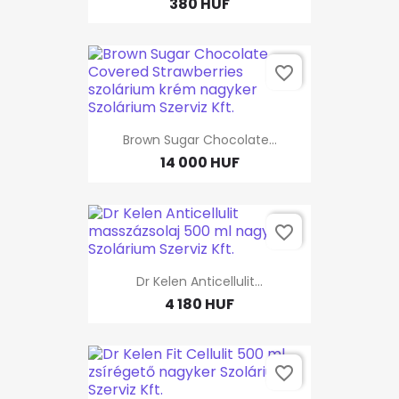
380 HUF
favorite_border
Brown Sugar Chocolate...
14 000 HUF
favorite_border
Dr Kelen Anticellulit...
4 180 HUF
favorite_border