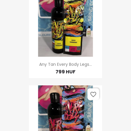
Any Tan Every Body Legs...
799 HUF
favorite_border