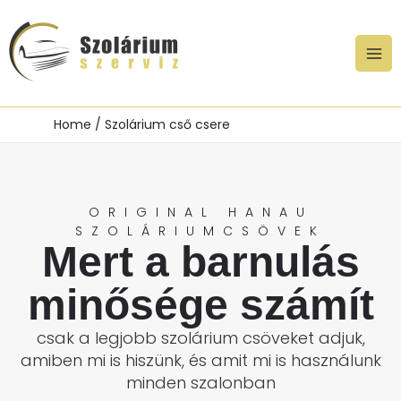
Skip
to
content
Home
Szolárium cső csere
ORIGINAL HANAU
SZOLÁRIUMCSÖVEK
Mert a barnulás
minősége számít
csak a legjobb szolárium csöveket adjuk,
amiben mi is hiszünk, és amit mi is használunk
minden szalonban