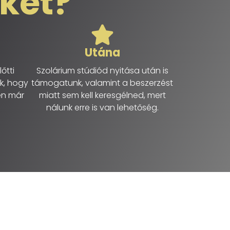
nket?
Utána
őtti
Szolárium stúdiód nyitása után is
k, hogy
támogatunk, valamint a beszerzést
en már
miatt sem kell keresgélned, mert
nálunk erre is van lehetőség.