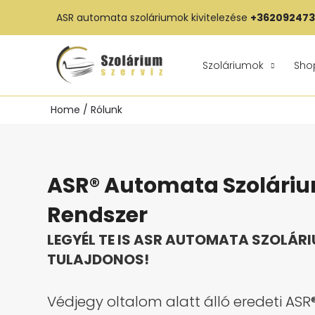
Skip
ASR automata szoláriumok kivitelezése
+36209247
to
content
Szoláriumok
Sho
Home
Rólunk
ASR® Automata Szolári
Rendszer
LEGYÉL TE IS ASR AUTOMATA SZOLÁR
TULAJDONOS!
Védjegy oltalom alatt álló eredeti AS