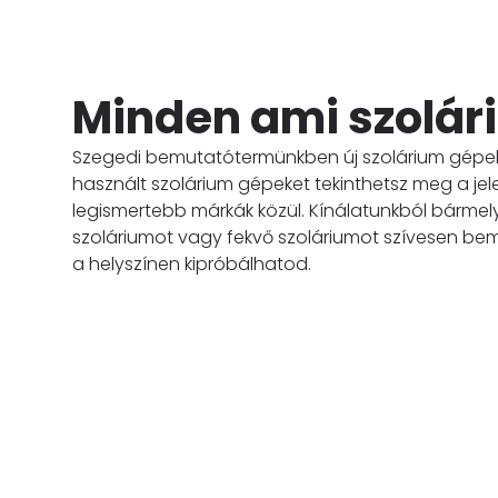
Minden ami szolár
Szegedi bemutatótermünkben új szolárium gépe
használt szolárium gépeket tekinthetsz meg a jel
legismertebb márkák közül. Kínálatunkból bármelyi
szoláriumot vagy fekvő szoláriumot szívesen bem
a helyszínen kipróbálhatod.