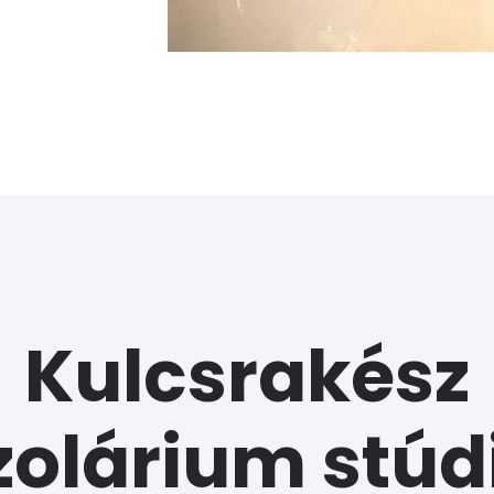
Kulcsrakész
zolárium stúd