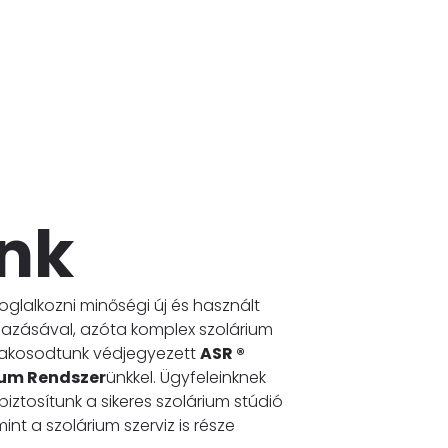
nk
oglalkozni minőségi új és használt
mazásával, azóta komplex szolárium
szakosodtunk védjegyezett
ASR ®
um Rendszer
ünkkel. Ügyfeleinknek
iztosítunk a sikeres szolárium stúdió
nt a szolárium szerviz is része