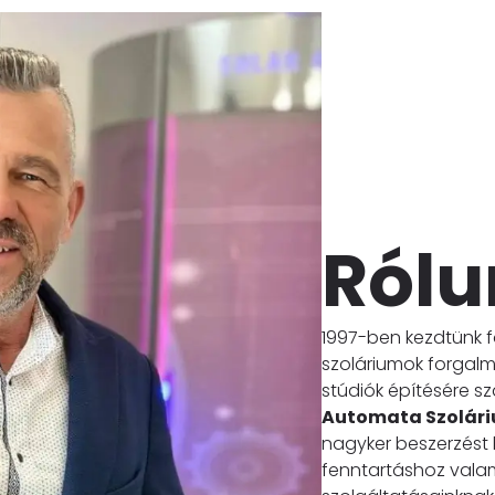
Rólu
1997-ben kezdtünk f
szoláriumok forgal
stúdiók építésére 
Automata Szolári
nagyker beszerzést b
fenntartáshoz valami