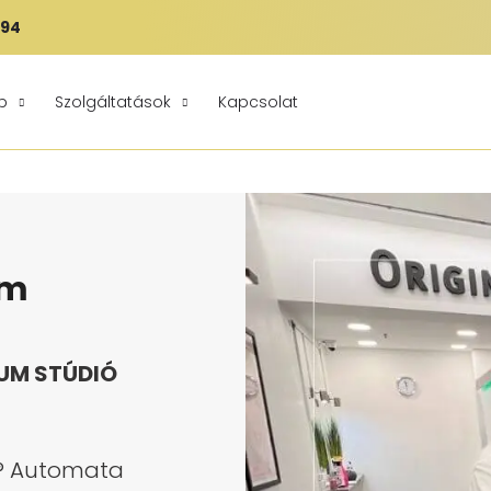
394
p
Szolgáltatások
Kapcsolat
um
IUM STÚDIÓ
R® Automata