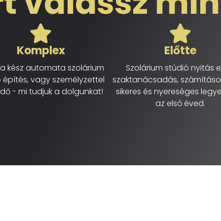
t válassz mi
Komplex
Előtte
ra kész automata szolárium
Szolárium stúdió nyitás el
ó építés, vagy személyzettel
szaktanácsadás, számításo
ő - mi tudjuk a dolgunkat!
sikeres és nyereséges legy
az első éved.