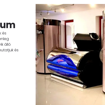
ium
k és
enleg
k álló
utatjuk és