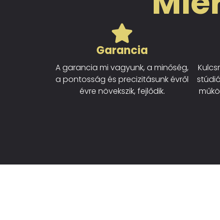
Miér
Garancia
A garancia mi vagyunk, a minőség,
Kulcs
a pontosság és precizitásunk évről
stúdi
évre növekszik, fejlődik.
működ