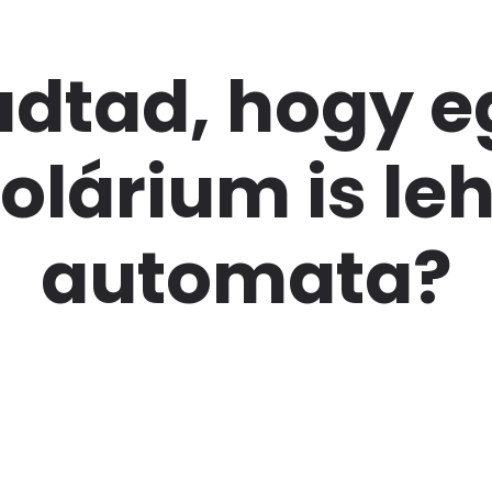
udtad, hogy e
olárium is le
automata?