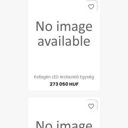
favorite_border
Kollagén LED Arckezelő Egység
273 050 HUF
favorite_border