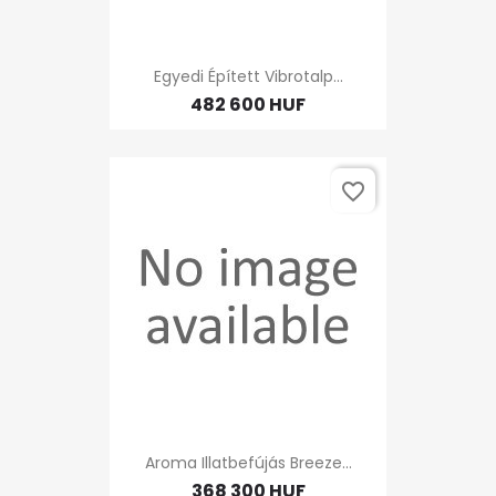
Egyedi Épített Vibrotalp...
482 600 HUF
favorite_border
Aroma Illatbefújás Breeze...
368 300 HUF