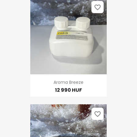
favorite_border
Aroma Breeze
12 990 HUF
favorite_border