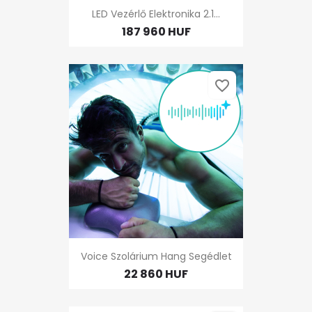
LED Vezérlő Elektronika 2.1...
187 960 HUF
favorite_border
Voice Szolárium Hang Segédlet
22 860 HUF