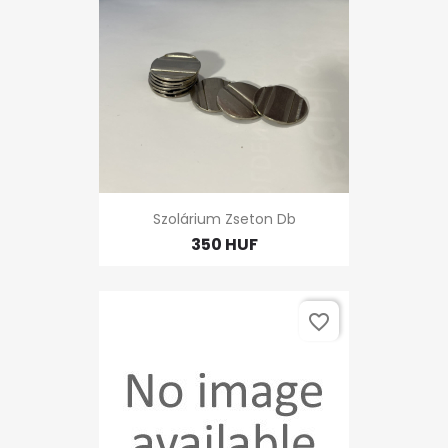
Szolárium Zseton Db
350 HUF
favorite_border