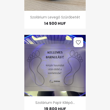
Szolárium Levegő Szűrőbetét
14 500 HUF
favorite_border
Szolárium Papír Kilépő...
19 800 HUF