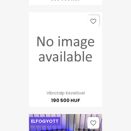
favorite_border
Vibrotalp Kezelővel
190 500 HUF
ELFOGYOTT
favorite_border