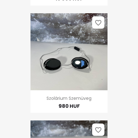
favorite_border
Szolárium Szemüveg
980 HUF
favorite_border