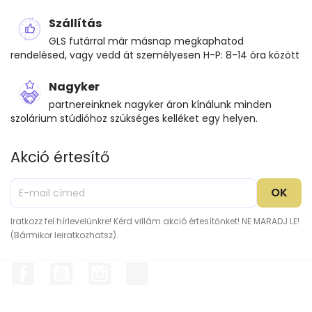
Szállítás
GLS futárral már másnap megkaphatod
rendelésed, vagy vedd át személyesen H-P: 8-14 óra között
Nagyker
partnereinknek nagyker áron kínálunk minden
szolárium stúdióhoz szükséges kelléket egy helyen.
Akció értesítő
Iratkozz fel hírlevelünkre! Kérd villám akció értesítőnket! NE MARADJ LE!
(Bármikor leiratkozhatsz).
Facebook
YouTube
Instagram
TikTok