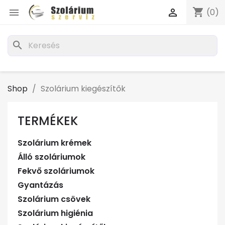
shopping_cart


(0)
search
Shop
Szolárium kiegészítők
TERMÉKEK
Szolárium krémek
Álló szoláriumok
Fekvő szoláriumok
Gyantázás
Szolárium csövek
Szolárium higiénia