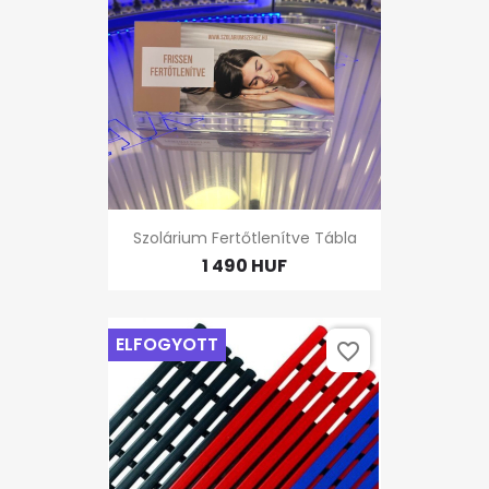
Szolárium Fertőtlenítve Tábla
1 490 HUF
ELFOGYOTT
favorite_border