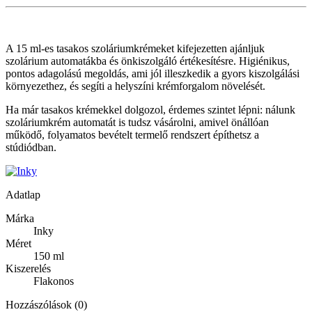
A 15 ml-es tasakos szoláriumkrémeket kifejezetten ajánljuk
szolárium automatákba és önkiszolgáló értékesítésre. Higiénikus,
pontos adagolású megoldás, ami jól illeszkedik a gyors kiszolgálási
környezethez, és segíti a helyszíni krémforgalom növelését.
Ha már tasakos krémekkel dolgozol, érdemes szintet lépni: nálunk
szoláriumkrém automatát is tudsz vásárolni, amivel önállóan
működő, folyamatos bevételt termelő rendszert építhetsz a
stúdiódban.
Adatlap
Márka
Inky
Méret
150 ml
Kiszerelés
Flakonos
Hozzászólások (0)