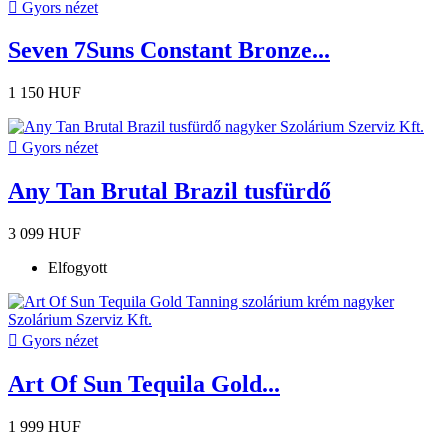

Gyors nézet
Seven 7Suns Constant Bronze...
1 150 HUF

Gyors nézet
Any Tan Brutal Brazil tusfürdő
3 099 HUF
Elfogyott

Gyors nézet
Art Of Sun Tequila Gold...
1 999 HUF