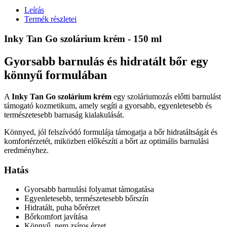
Leírás
Termék részletei
Inky Tan Go szolárium krém - 150 ml
Gyorsabb barnulás és hidratált bőr egy
könnyű formulában
A
Inky Tan Go szolárium krém
egy szoláriumozás előtti barnulást
támogató kozmetikum, amely segíti a gyorsabb, egyenletesebb és
természetesebb barnaság kialakulását.
Könnyed, jól felszívódó formulája támogatja a bőr hidratáltságát és
komfortérzetét, miközben előkészíti a bőrt az optimális barnulási
eredményhez.
Hatás
Gyorsabb barnulási folyamat támogatása
Egyenletesebb, természetesebb bőrszín
Hidratált, puha bőrérzet
Bőrkomfort javítása
Könnyű, nem zsíros érzet