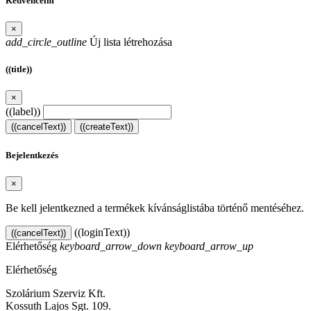
Kedvenceim
×
add_circle_outline
Új lista létrehozása
((title))
×
((label))
((cancelText))
((createText))
Bejelentkezés
×
Be kell jelentkezned a termékek kívánságlistába történő mentéséhez.
((loginText))
((cancelText))
Elérhetőség
keyboard_arrow_down
keyboard_arrow_up
Elérhetőség
Szolárium Szerviz Kft.
Kossuth Lajos Sgt. 109.