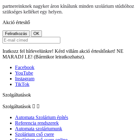
partnereinknek nagyker áron kínálunk minden szolárium stúdióhoz
szükséges kelléket egy helyen.
Akció értesítő
Iratkozz fel hírlevelünkre! Kérd villám akció értesítőnket! NE
MARADJ LE! (Bármikor leiratkozhatsz).
Facebook
YouTube
Instagram
TikTok
Szolgáltatások
Szolgáltatások


Automata Szolárium építés
Referencia rendszerek
Automata szoláriumunk
Szolárium cső csere
Szolárium cső csere online