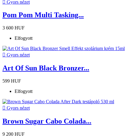

Gyors nézet
Pom Pom Multi Tasking...
3 600 HUF
Elfogyott

Gyors nézet
Art Of Sun Black Bronzer...
599 HUF
Elfogyott

Gyors nézet
Brown Sugar Cabo Colada...
9 200 HUF