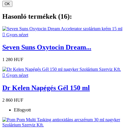
OK
Hasonló termékek (16):

Gyors nézet
Seven Suns Oxytocin Dream...
1 280 HUF

Gyors nézet
Dr Kelen Napégés Gél 150 ml
2 860 HUF
Elfogyott