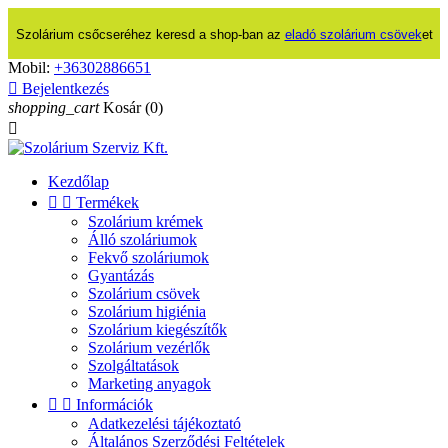
Szolárium csőcseréhez keresd a shop-ban az
eladó szolárium csövek
et
Mobil:
+36302886651

Bejelentkezés
shopping_cart
Kosár
(0)

Kezdőlap


Termékek
Szolárium krémek
Álló szoláriumok
Fekvő szoláriumok
Gyantázás
Szolárium csövek
Szolárium higiénia
Szolárium kiegészítők
Szolárium vezérlők
Szolgáltatások
Marketing anyagok


Információk
Adatkezelési tájékoztató
Általános Szerződési Feltételek