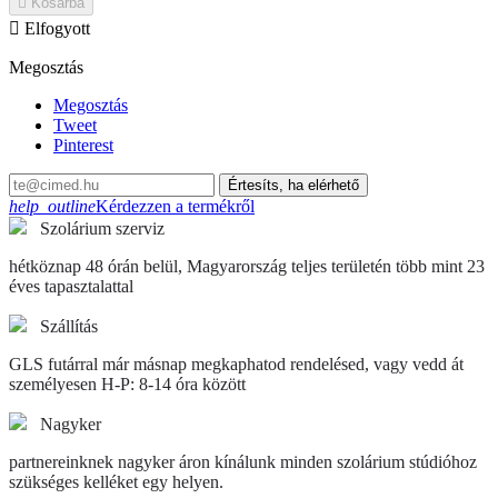

Kosárba

Elfogyott
Megosztás
Megosztás
Tweet
Pinterest
Értesíts, ha elérhető
help_outline
Kérdezzen a termékről
Szolárium szerviz
hétköznap 48 órán belül, Magyarország teljes területén több mint 23
éves tapasztalattal
Szállítás
GLS futárral már másnap megkaphatod rendelésed, vagy vedd át
személyesen H-P: 8-14 óra között
Nagyker
partnereinknek nagyker áron kínálunk minden szolárium stúdióhoz
szükséges kelléket egy helyen.