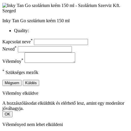
Inky Tan Go szolárium krém 150 ml
Quality:
*
Kapcsolat neve
*
Neved
*
Vélemény
*
Szükséges mezők
Mégsem
Küldés
Vélemény elküldve
A hozzászólásodat elküldtük és elérhető lesz, amint egy moderátor
jóváhagyja.
OK
Véleményed nem lehet elküldeni