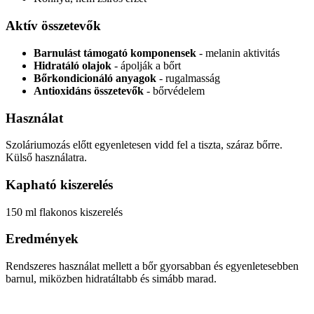
Aktív összetevők
Barnulást támogató komponensek
- melanin aktivitás
Hidratáló olajok
- ápolják a bőrt
Bőrkondicionáló anyagok
- rugalmasság
Antioxidáns összetevők
- bőrvédelem
Használat
Szoláriumozás előtt egyenletesen vidd fel a tiszta, száraz bőrre.
Külső használatra.
Kapható kiszerelés
150 ml flakonos kiszerelés
Eredmények
Rendszeres használat mellett a bőr gyorsabban és egyenletesebben
barnul, miközben hidratáltabb és simább marad.