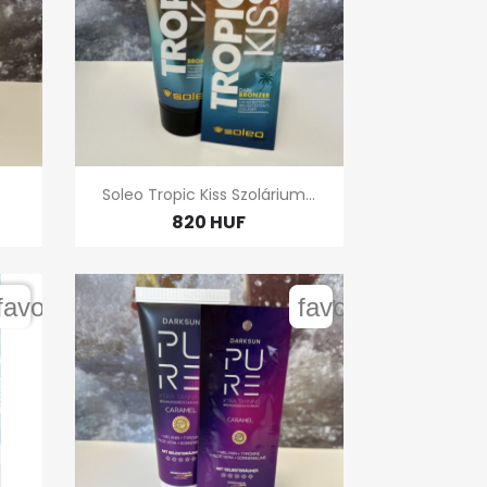

Gyors nézet
Soleo Tropic Kiss Szolárium...
820 HUF
favorite_border
favorite_border