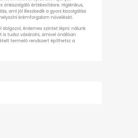
önkiszolgáló értékesítésre. Higiénikus,
 ami jól illeszkedik a gyors kiszolgálási
 helyszíni krémforgalom növelését.
dolgozol, érdemes szintet lépni: nálunk
is tudsz vásárolni, amivel önállóan
elt termelő rendszert építhetsz a