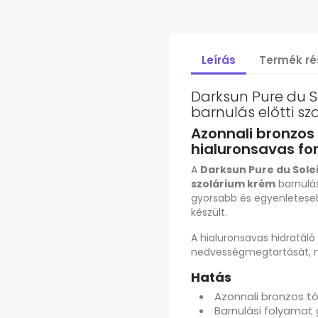
Leírás
Termék ré
Darksun Pure du S
barnulás előtti s
Azonnali bronzos 
hialuronsavas fo
A
Darksun Pure du Solei
szolárium krém
barnulá
gyorsabb és egyenletes
készült.
A hialuronsavas hidratáló 
nedvességmegtartását, mi
Hatás
Azonnali bronzos t
Barnulási folyamat