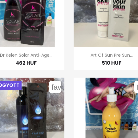


Gyors nézet
Gyors nézet
Dr Kelen Solar Anti-Age...
Art Of Sun Pre Sun...
462 HUF
510 HUF
OGYOTT
order
favorite_border