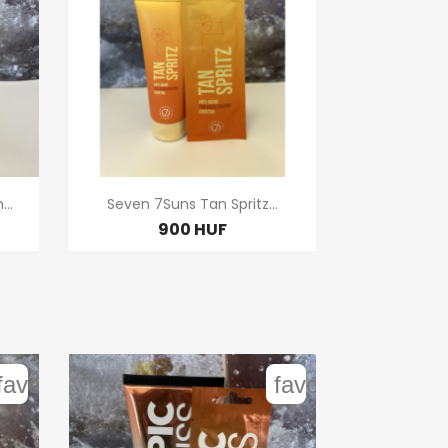

Gyors nézet
..
Seven 7Suns Tan Spritz...
900 HUF
favorite_border
favorite_border