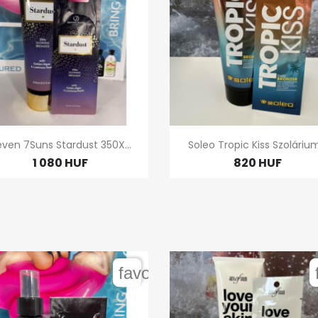


Gyors nézet
Gyors nézet
ven 7Suns Stardust 350X...
Soleo Tropic Kiss Szolárium.
1 080 HUF
820 HUF
order
favorite_border