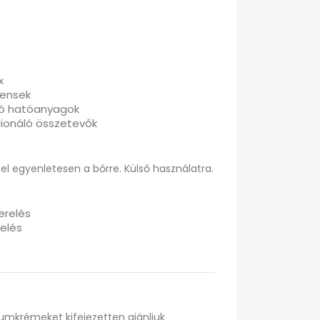
x
nensek
ó hatóanyagok
cionáló összetevők
fel egyenletesen a bőrre. Külső használatra.
erelés
relés
iumkrémeket kifejezetten ajánljuk