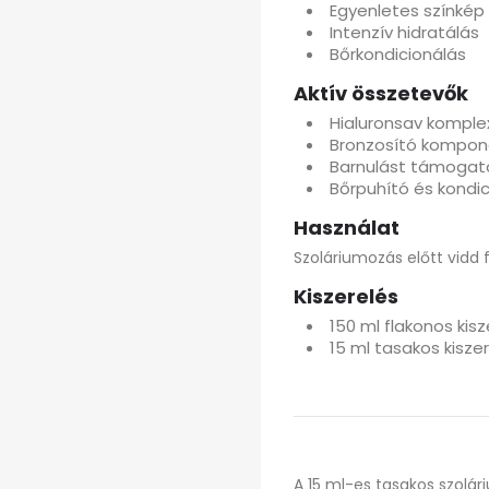
Egyenletes színkép
Intenzív hidratálás
Bőrkondicionálás
Aktív összetevők
Hialuronsav komple
Bronzosító kompo
Barnulást támogat
Bőrpuhító és kondi
Használat
Szoláriumozás előtt vidd 
Kiszerelés
150 ml flakonos kisz
15 ml tasakos kisze
A 15 ml-es tasakos szolár