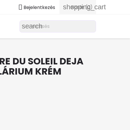
shopping_cart

Kosár
(0)
Bejelentkezés
search
E DU SOLEIL DEJA
LÁRIUM KRÉM