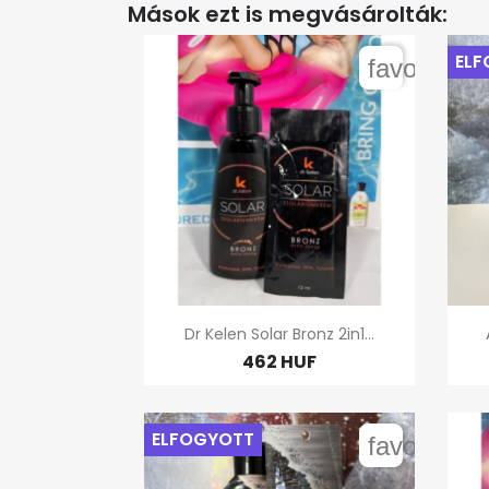
Mások ezt is megvásárolták:
ELF
favorite_b

Gyors nézet
Dr Kelen Solar Bronz 2in1...
462 HUF
ELFOGYOTT
favorite_b