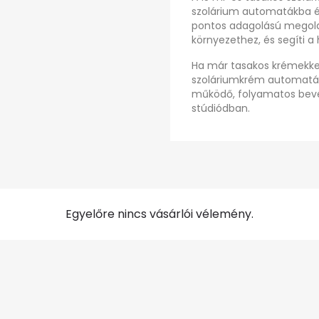
szolárium automatákba és 
pontos adagolású megoldás,
környezethez, és segíti a
Ha már tasakos krémekkel 
szoláriumkrém automatát 
működő, folyamatos bevét
stúdiódban.
Egyelőre nincs vásárlói vélemény.