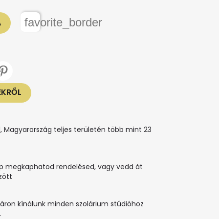
favorite_border
A
ÉKRŐL
, Magyarország teljes területén több mint 23
ap megkaphatod rendelésed, vagy vedd át
zött
 áron kínálunk minden szolárium stúdióhoz
.