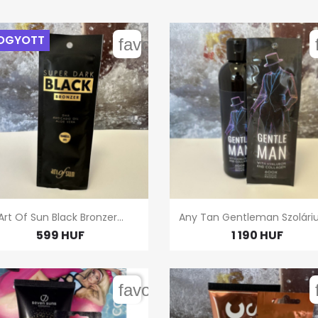
OGYOTT
order
favorite_border


Gyors nézet
Gyors nézet
Art Of Sun Black Bronzer...
Any Tan Gentleman Szoláriu
599 HUF
1 190 HUF
order
favorite_border