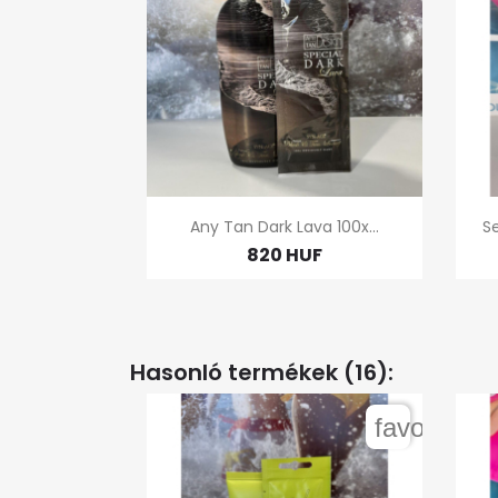

Gyors nézet
Any Tan Dark Lava 100x...
Se
820 HUF
Hasonló termékek (16):
favorite_b