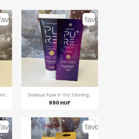
favorite_border
favorite_border

Gyors nézet
m...
Darksun Pure X-Tra Tanning...
690 HUF
favorite_border
favorite_border