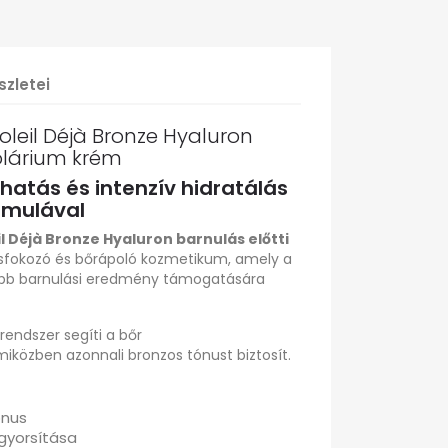
szletei
oleil Déjà Bronze Hyaluron
zolárium krém
hatás és intenzív hidratálás
rmulával
l Déjà Bronze Hyaluron barnulás előtti
sfokozó és bőrápoló kozmetikum, amely a
ebb barnulási eredmény támogatására
rendszer segíti a bőr
közben azonnali bronzos tónust biztosít.
ónus
 gyorsítása