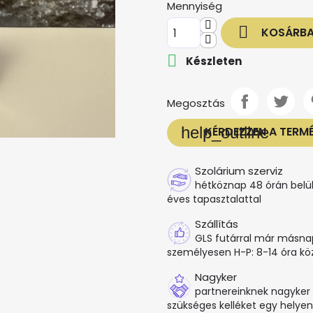
Mennyiség

KOSÁRB

Készleten
Megosztás
help_outline
KÉRDEZZEN A TERM
Szolárium szerviz
hétköznap 48 órán belül
éves tapasztalattal
Szállítás
GLS futárral már másn
személyesen H-P: 8-14 óra kö
Nagyker
partnereinknek nagyker
szükséges kelléket egy helyen