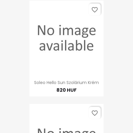
favorite_border
Soleo Hello Sun Szolárium Krém
820 HUF
favorite_border