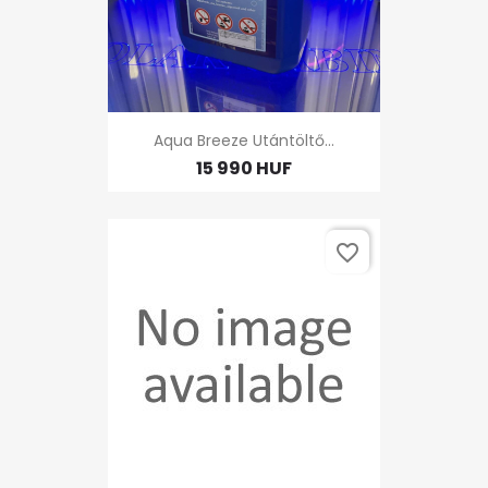
Aqua Breeze Utántöltő...
15 990 HUF
favorite_border