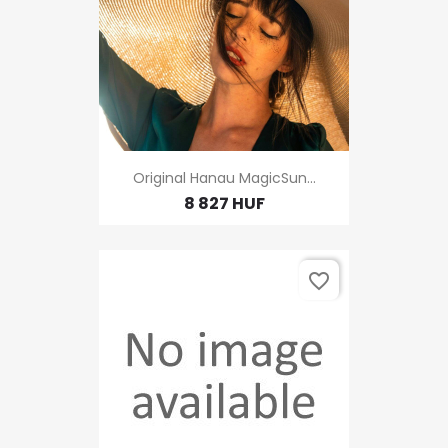
Original Hanau MagicSun...
8 827 HUF
favorite_border