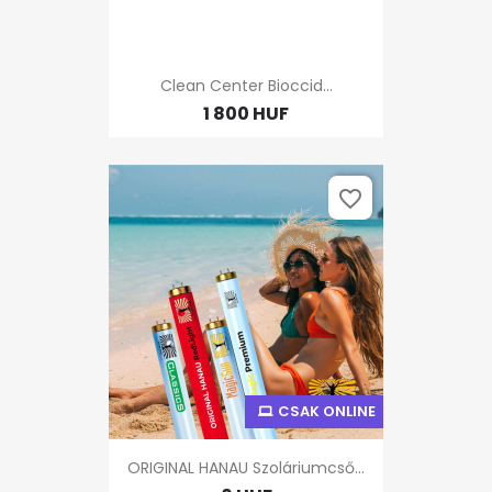
Clean Center Bioccid...
1 800 HUF
favorite_border
CSAK ONLINE
ORIGINAL HANAU Szoláriumcső...