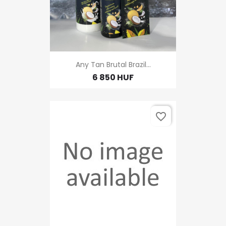
Any Tan Brutal Brazil...
6 850 HUF
favorite_border