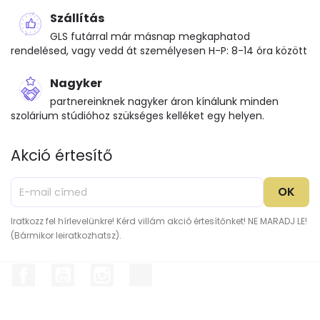
Szállítás
GLS futárral már másnap megkaphatod
rendelésed, vagy vedd át személyesen H-P: 8-14 óra között
Nagyker
partnereinknek nagyker áron kínálunk minden
szolárium stúdióhoz szükséges kelléket egy helyen.
Akció értesítő
Iratkozz fel hírlevelünkre! Kérd villám akció értesítőnket! NE MARADJ LE!
(Bármikor leiratkozhatsz).
Facebook
YouTube
Instagram
TikTok