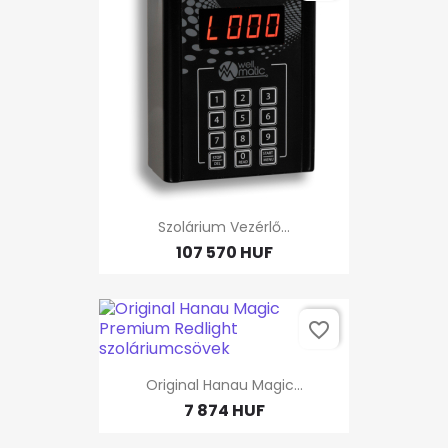
Szolárium Vezérlő...
107 570 HUF
favorite_border
Original Hanau Magic...
7 874 HUF