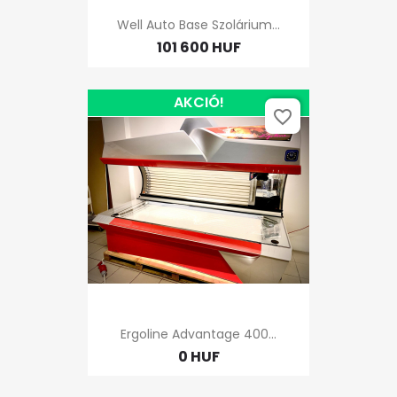
Well Auto Base Szolárium...
101 600 HUF
AKCIÓ!
favorite_border
Ergoline Advantage 400...
0 HUF