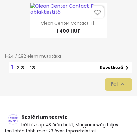
favorite_border
Clean Center Contact T1...
1 400 HUF
1-24 / 292 elem mutatása
1

Következő
2
3
…
13
Fel

Szolárium szerviz
hétköznap 48 órán belül, Magyarország teljes
területén több mint 23 éves tapasztalattal