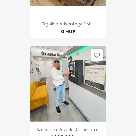
Ergoline Advantage 350...
0 HUF
favorite_border
Szolárium Vezérlő Automata...