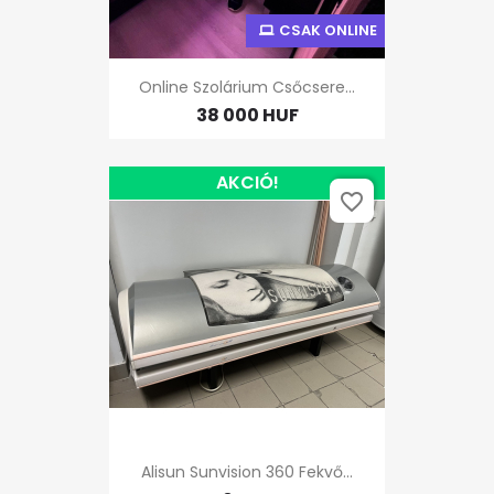
CSAK ONLINE
Online Szolárium Csőcsere...
38 000 HUF
AKCIÓ!
favorite_border
Alisun Sunvision 360 Fekvő...