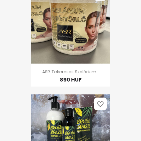
ASR Tekercses Szolárium...
890 HUF
favorite_border