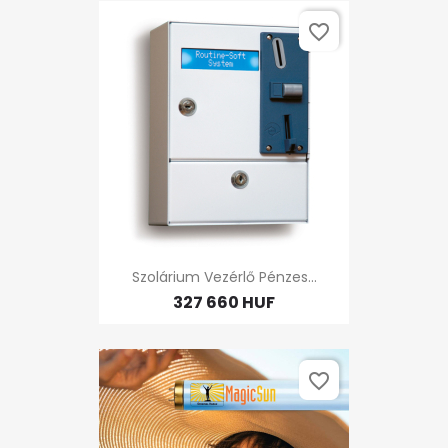
favorite_border
Szolárium Vezérlő Pénzes...
327 660 HUF
favorite_border