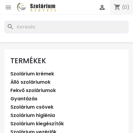
shopping_cart


(0)
search
TERMÉKEK
Szolárium krémek
Álló szoláriumok
Fekvő szoláriumok
Gyantázás
Szolárium csövek
Szolárium higiénia
Szolárium kiegészítők
Szolárium vezérlők