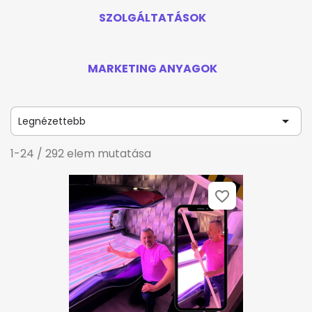
SZOLGÁLTATÁSOK
MARKETING ANYAGOK

Legnézettebb
1-24 / 292 elem mutatása
favorite_border