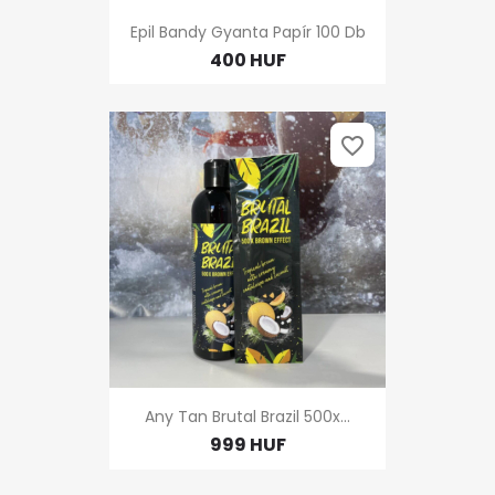
Epil Bandy Gyanta Papír 100 Db
400 HUF
favorite_border
Any Tan Brutal Brazil 500x...
999 HUF