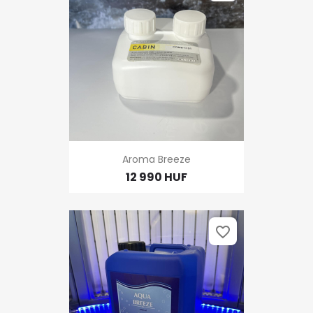
Aroma Breeze
12 990 HUF
favorite_border