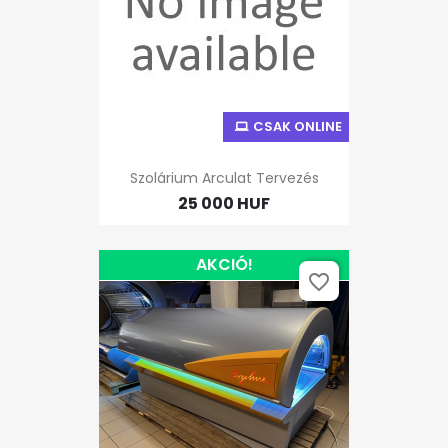
CSAK ONLINE
Szolárium Arculat Tervezés
25 000 HUF
AKCIÓ!
favorite_border